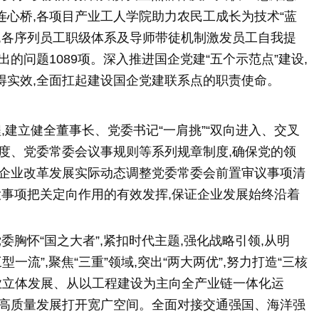
兴连心桥,各项目产业工人学院助力农民工成长为技术“蓝
网,各序列员工职级体系及导师带徒机制激发员工自我提
的问题1089项。深入推进国企党建“五个示范点”建设,
得实效,全面扛起建设国企党建联系点的职责使命。
,建立健全董事长、党委书记“一肩挑”“双向进入、交叉
制度、党委常委会议事规则等系列规章制度,确保党的领
合企业改革发展实际动态调整党委常委会前置审议事项清
大事项把关定向作用的有效发挥,保证企业发展始终沿着
胸怀“国之大者”,紧扣时代主题,强化战略引领,从明
三型一流”,聚焦“三重”领域,突出“两大两优”,努力打造“三核
业立体发展、从以工程建设为主向全产业链一体化运
为高质量发展打开宽广空间。全面对接交通强国、海洋强