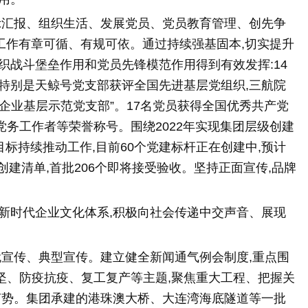
示汇报、组织生活、发展党员、党员教育管理、创先争
建工作有章可循、有规可依。通过持续强基固本,切实提升
织战斗堡垒作用和党员先锋模范作用得到有效发挥:14
特别是天鲸号党支部获评全国先进基层党组织,三航院
企业基层示范党支部”。17名党员获得全国优秀共产党
务工作者等荣誉称号。围绕2022年实现集团层级创建
的目标持续推动工作,目前60个党建标杆正在创建中,预计
团创建清单,首批206个即将接受验收。坚持正面宣传,品牌
新时代企业文化体系,积极向社会传递中交声音、展现
就宣传、典型宣传。建立健全新闻通气例会制度,重点围
坚、防疫抗疫、复工复产等主题,聚焦重大工程、把握关
声势。集团承建的港珠澳大桥、大连湾海底隧道等一批