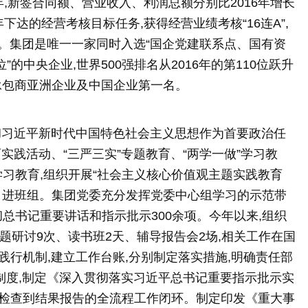
年,新签合同额、营业收入、利润总额分别比2016年增长
委历年下达的经营考核目标任务,获得经营业绩考核“16连A”,
。集团是唯一一家同时入选“国企党建联系点、国有资
中央企业,世界500强排名从2016年的第110位跃升
际承包商亚洲企业及中国企业第一名。
彻习近平新时代中国特色社会主义思想作为首要政治任
实践活动、“三严三实”专题教育、“两学一做”学习教
学习教育,组织开展“社会主义核心价值观主题实践教育
、进班组。集团党委充分发挥党委中心组学习的示范带
彻总书记重要讲话和指示批示300余项。今年以来,组织
题研讨9次、读书班2天、辅导报告会2场,相关工作在国
践行机制,建立工作台账,分别制定落实措施,明确责任部
”制度,制定《深入贯彻落实习近平总书记重要指示批示实
促检查到结果报告的全流程工作闭环。制定印发《重大事