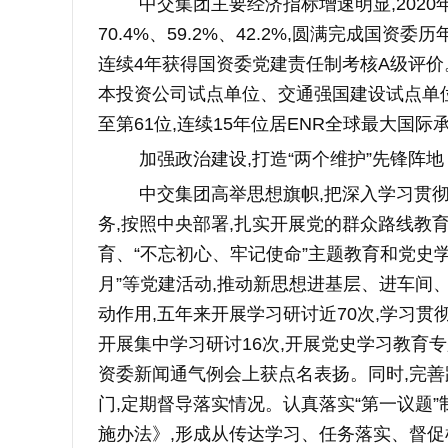
中交集团主要经济指标增速明显,2020
70.4%、59.2%、42.2%,圆满完成国资
连续4年获得国资委党建责任制考核A级评价
本投资公司试点单位、交通强国建设试点单位”的
至第61位,连续15年位居ENR全球最大国
加强政治建设,打造“两个维护”先锋阵地
中交集团高举思想旗帜,把深入学习贯
务,按照中央部署,扎实开展党的群众路线教育
育、“不忘初心、牢记使命”主题教育和党史
月”等党建活动,推动新思想进基层、进车间
动作用,五年来开展学习研讨近70次,学习贯
开展集中学习研讨16次,开展党史学习教育专
资委新闻通气例会上获点名表扬。同时,完善
门,定期督导落实情况。认真落实“第一议题
施办法》,形成从传达学习、任务落实、督