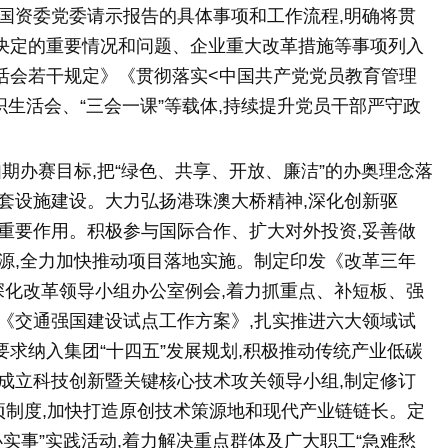
国资委党委请示报告的具体事项和工作流程,明确将贯
决定的重要情况和问题、企业重大改革措施等事项列入
活会若干规定》《贯彻落实<中国共产党党员教育管理
织生活会、“三会一课”等载体,持续提升党员干部严守政
期办赛目标,把“绿色、共享、开放、廉洁”的办奥理念落
套设施建设。大力弘扬港珠澳大桥精神,深化创新驱
重要作用。积极参与国际合作、扩大对外投资,妥善做
源,全力加快推动项目落地实施。制定印发《改革三年
开全面深化改革领导小组办公室例会,着力抓重点、补短板、强
《交通强国建设试点工作方案》,扎实推进六大领域试
求纳入集团“十四五”发展规划,积极推动传统产业低碳
成立科技创新暨关键核心技术攻关领导小组,制定修订
3项制度,加快打造原创技术策源地和现代产业链链长。定
实事”实践活动,着力解决重点群体及广大职工“急难愁