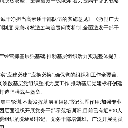
到脱贫攻坚、援疆援藏一线锻炼,着力提高干部的战略
忠诚干净担当高素质干部队伍的实施意见》《激励广大
制度,完善考核激励与追责问责机制,全面激发干部干
生产经营抓基层强基础,推动基层组织活力实现整体提升、
落实“应建必建”“应换必换”,确保党的组织和工作全覆盖。
弱涣散基层党组织整顿力度工作,推动基层党建标杆创建,
,打造坚强战斗堡垒。
集中轮训,不断发挥基层党组织书记头雁作用;加强专业
团层面组织开展党务干部示范培训班,目前已有近800人
资委组织的党组织书记、党务干部培训班。广泛开展党员
用。