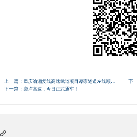
上一篇：
下
重庆渝湘复线高速武道项目谭家隧道左线顺利贯通
下一篇：
栾卢高速，今日正式通车！