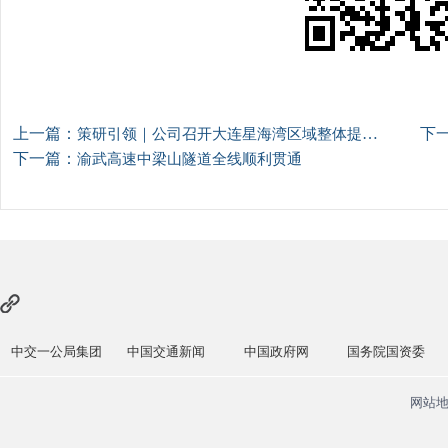
上一篇：
下
策研引领｜公司召开大连星海湾区域整体提升改造项目产业规划院内审查及后续工作推进会
下一篇：
渝武高速中梁山隧道全线顺利贯通
中交一公局集团
中国交通新闻
中国政府网
国务院国资委
网站