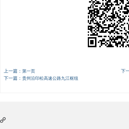
上一篇：
下
第一页
下一篇：
贵州沿印松高速公路九江枢纽