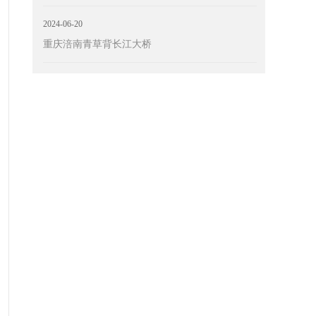
2024-06-20
重庆涪南青草背长江大桥