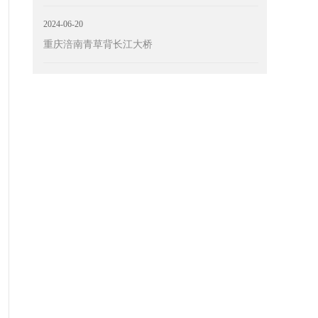
2024-06-20
重庆涪南青草背长江大桥