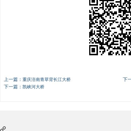
上一篇：
下
重庆涪南青草背长江大桥
下一篇：
凯峡河大桥