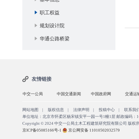
职工权益
规划设计院
华通公路桥梁
友情链接
交建
中交一公局
中国交通新闻
中国政府网
交通运
网站地图
|
版权信息
|
法律声明
|
投稿中心
|
联系我
单位地址：北京市怀柔区杨宋镇安平一园一号1幢1层 邮政编码：100024 E-M
Copyright © 2024
中交一公局土木工程建筑研究院有限公司 版权
京ICP备05085166号-1
京公网安备 11010502032579