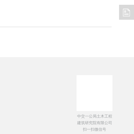
新闻
中国政府网
交通运输部
住建部
中交一公局土木工程
建筑研究院有限公司
扫一扫微信号