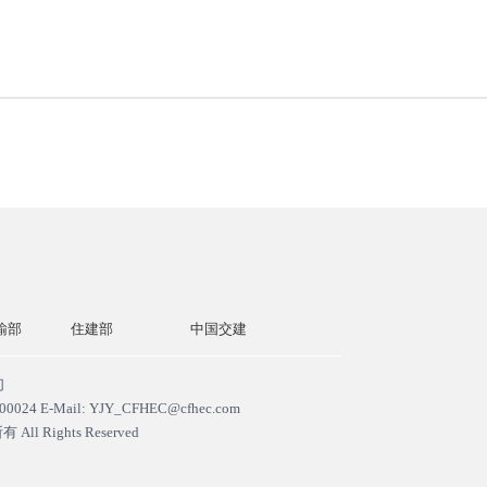
输部
住建部
中国交建
中交一公局
中国交通
们
ail: YJY_CFHEC@cfhec.com
所有
All Rights Reserved