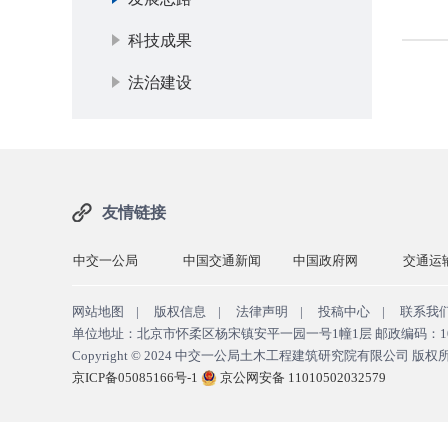
科技成果
法治建设
友情链接
交建
中交一公局
中国交通新闻
中国政府网
交通运
网站地图
|
版权信息
|
法律声明
|
投稿中心
|
联系我
单位地址：北京市怀柔区杨宋镇安平一园一号1幢1层 邮政编码：100024 E-M
Copyright © 2024
中交一公局土木工程建筑研究院有限公司 版权
京ICP备05085166号-1
京公网安备 11010502032579