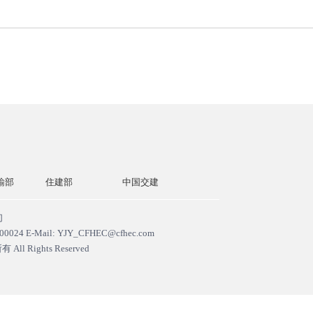
输部
住建部
中国交建
中交一公局
中国交通
们
ail: YJY_CFHEC@cfhec.com
所有
All Rights Reserved