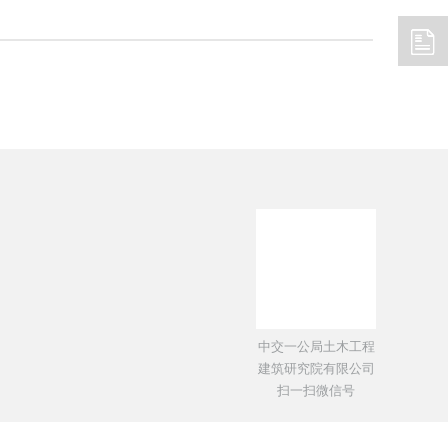
新闻
中国政府网
交通运输部
住建部
中交一公局土木工程
建筑研究院有限公司
扫一扫微信号