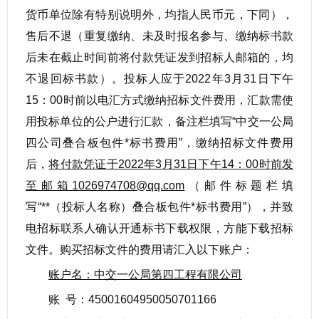
货币单位除有特别说明外，均指人民币元，下同），
售后不退（重复缴纳、未及时报名参与、缴纳标书款
后未在截止时间前将付款凭证发到招标人邮箱的，均
不退回标书款）。投标人应于2022年3月31日下午
15：00时前以电汇方式缴纳招标文件费用，汇款需使
用投标单位的公户进行汇款，备注栏填写“中交一公局
四公司叠合板包件*标书费用”，缴纳招标文件费用
后，
将付款凭证于2022年3月31日下午14：00时前发
至邮箱1026974708@qq.com
（邮件标题栏填
写“**（投标人名称）叠合板包件*标书费用”），并致
电招标联系人确认开通标书下载权限，方能下载招标
文件。购买招标文件的费用请汇入以下账户：
账户名：中交一公局第四工程有限公司
账 号：45001604950050701166