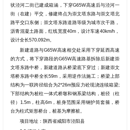
状泾河二街已建成箱涵，下穿G65W高速后与泾河一
街（在建）平交，修建终点为崇文塔东路与崇文塔北
路平交口东侧；崇文塔东路道路等级为城市次干路，
沥青混凝土路面，红线宽度40m，设计车速40km/h，
设计全长570.092m。
新建道路与G65W高速相交处采用下穿延西高速
的方式，将下穿路段的G65W高速路基拆除后新建崇
文塔东路中桥，新建道路从桥梁底下穿过；新建崇文
塔桥东路中桥全长59m，采用逆作法施工；桥梁上部
结构为一联跨径组合为2*26m预应力砼现浇连续箱梁;
下部结构为桩柱一体式桥墩和钢系梁结构，桩径（柱
径）1.5m，柱高6m，桩身范围采用钢护筒套箍，桥
台为柱式矩形桥台，桩基为摩擦桩。
项目地址：陕西省咸阳市泾阳县