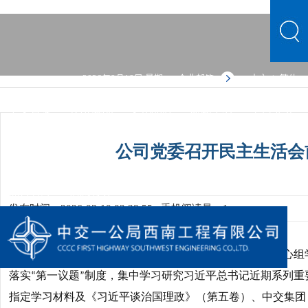
2026年8月10日 星期一
企业邮箱
中文
繁体
|
中文首页
公司概况
文化品牌
新闻中心
主营业务
党群建设
人力资源
综合管理
信息公开
公司概况
公司党委召开民主生活会
文化品牌
新闻中心
主营业务
党群建设
人力资源
综合管理
信息公开
发布时间：2026-03-10 02:38:55
手机阅读量：1
月
日，西南公司党委开展
年第一次党委理论中心组
2
1
2026
落实
第一议题
制度，集中学习研究习近平总书记近期系列重
“
”
指定学习材料及《习近平谈治国理政》（第五卷）、中交集团