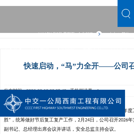
2026年8月7日 星期五
企业邮箱
中文
繁体
|
中文首页
公司概况
文化品牌
新闻中心
主营业务
党群建设
人力资源
综合管理
信息公开
公司概况
快速启动，“马”力全开——公司召
文化品牌
新闻中心
主营业务
党群建设
人力资源
综合管理
信息公开
发布时间：2026-03-10 03:25:48
手机阅读量：1
为贯彻落实集团公司相关会议、文件精神及公司
年度
2026
胜
，统筹做好节后复工复产工作，
月
日，公司召开
年
”
2
24
2026
副书记、总经理出席会议并讲话，安全总监主持会议。