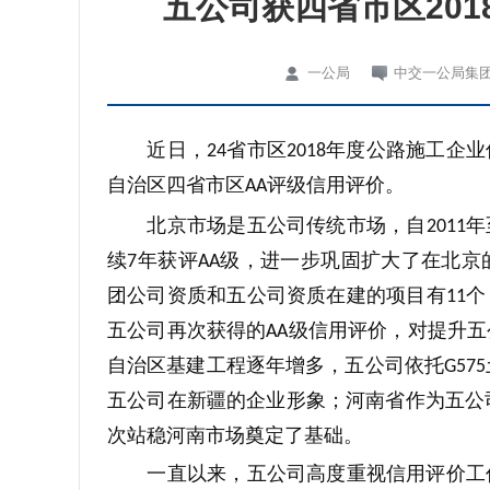
五公司获四省市区20
一公局
中交一公局集
近日，
省市区
年度公路施工企业
24
2018
自治区四省市区
评级信用评价。
AA
北京市场是五公司传统市场，自
年
2011
续
年获评
级，进一步巩固扩大了在北京
7
AA
团公司资质和五公司资质在建的项目有
个
11
五公司再次获得的
级信用评价，对提升五
AA
自治区基建工程逐年增多，五公司依托
G575
五公司在新疆的企业形象；河南省作为五公
次站稳河南市场奠定了基础。
一直以来，五公司高度重视信用评价工作