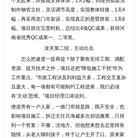
个支起来，焊接成支撑体系，1天2榀；到使用胎架法
制作钢管立柱，灵活调节高度，实现整体转接，1天4
榀；再采用龙门吊架设，实现真正的悬臂拼装，1天6
榀。项目抓住宝贵时机，总结出4项QC成果，获得河
南省优秀QC成果一、二等奖。
攻关第二招，主动出击
怎么把速度一提再提？除了聚焦安排工期、调配
资源、提升技术之外，项目还把“降低施工干扰”作为
工作重点。“市政工程涉及到利益方多，工程交叉复杂
且庞大，每一项都有可能制约工程进展，我们必须
有‘主动’思维。”项目经理江涛说到。
便道旁有一户人家，一掀门帘就是路，既不安全，也
影响项目施工，拆迁主任吕海威多次劝说搬离，只得
到一个答复：不搬，没地方。但他想来想去总觉得有
隐情，从老人聊到孩子，终于让户主开了口。原来家