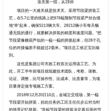
攻关第一招，从2到6
项目的一大难关就是技术关。采用节段梁拼装工
艺，在5.7公里的线路上把878榀预制节段梁严丝合缝
地“串”起来，确保5213辆大车、28212辆小车每天畅
通无阻的通行，就要解决拼装的精度和速度问题。“把
节段梁像糖葫芦似的一榀一榀的拼接起来，但28个孔
位的对接偏差不能超过2毫米。”项目总工侯正宝比喻
到。
这也是集团公司市政工程首次运用该工艺。为
此，开工半年前项目就组建技术团队，考察、请教、
论证、调整，比可操作性、比成本、比质量等，为项
目量身定做专项施工方案。
2018年12月20日10点，金城立交现场，第一榀
节段梁开始拼装，担此任务的工区主任任步云对当时
的情景记忆犹新。“首榀节段梁的拼装决定着后面的节