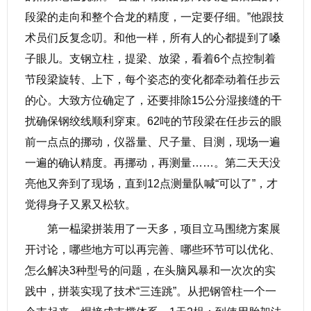
段梁的走向和整个合龙的精度，一定要仔细。”他跟技
术员们反复念叨。和他一样，所有人的心都提到了嗓
子眼儿。支钢立柱，提梁、放梁，看着6个点控制着
节段梁旋转、上下，每个姿态的变化都牵动着任步云
的心。大致方位确定了，还要排除15公分湿接缝的干
扰确保钢绞线顺利穿束。62吨的节段梁在任步云的眼
前一点点的挪动，仪器量、尺子量、目测，现场一遍
一遍的确认精度。再挪动，再测量……。第二天天没
亮他又奔到了现场，直到12点测量队喊“可以了”，才
觉得身子又累又松软。
第一榀梁拼装用了一天多，项目立马围绕方案展
开讨论，哪些地方可以再完善、哪些环节可以优化、
怎么解决3种型号的问题，在头脑风暴和一次次的实
践中，拼装实现了技术“三连跳”。从把钢管柱一个一