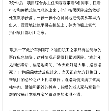
3分钟后，项目综合办主任陶霖霖带着3名同事，扛着
担架和便携式氧气瓶跑出来，他们按照医院应急救援
处置教学步骤，一步一步小心翼翼地把伤者从车里抬
出来，缓缓地让他平卧在担架上，并为他吸上氧气，
抬回项目部职工之家。
“联系一下救护车到哪了？咱们职工之家只有些简单的
医疗应急物资，这种情况还是得赶紧送医院。”袁红刚
见到伤者后，焦急地询问。“今天正好是大集，路被堵
死了！”陶霖霖猛然反应过来，当天正逢地方赶集日，
来项目的必经之路上拥堵难行，道路两侧摆满了售卖
牦牛肉、酥油和铜器的摊点，转经的老人家与牵着羊
群的牧民让本就狭窄的道路更加水泄不通。