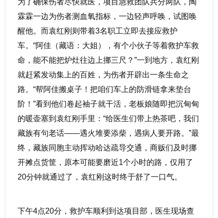
为了确保伤者尽快就医，项目急救团队兵分两队，陶
霖霖一边为伤者测血氧指标，一边轻声呼唤，试图唤
醒他。而袁红刚则带着3名职工立即去接应救护
车。“阿佳（藏语：大姐），有个小伙子等着救护车救
命，能不能把炉灶往边上挪三尺？”一到地方，袁红刚
就赶紧发动集上的百姓，为伤者开辟出一条生命之
路。“帮阿佳搬桌子！把咱们车上的防滑链拿来垫台
阶！”看到他们卷起袖子就干活，老板娘随即把沉甸甸
的暖壶塞到袁红刚手里：“给医生们带上热茶吧，我们
藏族有句老话——遇火堆要添柴，遇病人要开路。”最
终，藏族同胞主动挥动哈达疏导交通，商贩们及时挪
开摊点货筐，原本可能要磨近1个小时的路，仅用了
20分钟就通过了，袁红刚这时终于舒了一口气。
下午4点20分，救护车顺利到达项目部，医生现场查