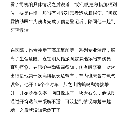
看了司机的具体情况之后说道：“你们的急救措施很到
位，要是再慢一步很有可能对患者造成脑损伤。”陶霖
霖协助医生为伤者完成了信息登记后，陪同他一起到
医院救治。
在医院，伤者接受了高压氧舱等一系列专业治疗，脱
离了生命危险。袁红刚又指派陶霖霖继续陪护伤员，
直到痊愈。在陪护中陶霖霖得知，伤者叫李森，这次
出行是他第一次高海拔长途驾车，车内也未备有氧气
设备。他开了6个小时车，加之山路蜿蜒和海拔攀
升，开始觉得头疼，胸口像压了一块大石头，他试图
通过开窗透气来缓解不适，可没想到情况却越来越
糟，之后就没知觉倒下了。