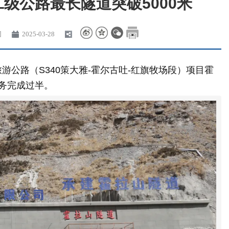
级公路最长隧道突破5000米
团
2025-03-28
游公路（S340策大雅-霍尔古吐-红旗牧场段）项目霍
任务完成过半。