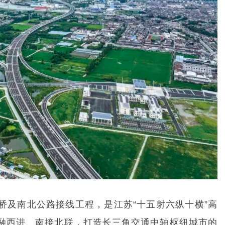
桥及南北公路接线工程，是江苏“十五射六纵十横”高
融西进、南接北联，打造长三角交通中轴枢纽城市的