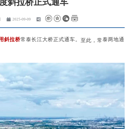
度斜拉桥正式通车
团
2025-09-09
用斜拉桥
常泰长江大桥正式通车。
泰两地通
至此，常
。