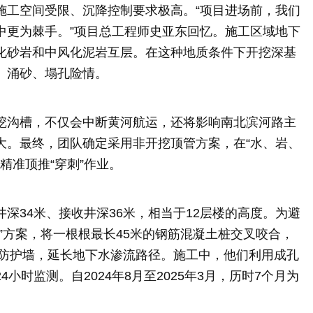
施工空间受限、沉降控制要求极高。“项目进场前，我们
中更为棘手。”项目总工程师史亚东回忆。施工区域地下
化砂岩和中风化泥岩互层。在这种地质条件下开挖深基
、涌砂、塌孔险情。
挖沟槽，不仅会中断黄河航运，还将影响南北滨河路主
大。最终，团队确定采用非开挖顶管方案，在“水、岩、
精准顶推“穿刺”作业。
深34米、接收井深36米，相当于12层楼的高度。为避
”方案，将一根根最长45米的钢筋混凝土桩交叉咬合，
续防护墙，延长地下水渗流路径。施工中，他们利用成孔
时监测。自2024年8月至2025年3月，历时7个月为