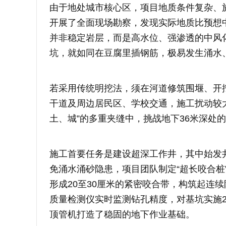
由于地处城市核心区，项目地质条件复杂、
开展了全面现场勘察，发现实际地质比预想
并非稳定岩层，而是高水位、强渗透的中风
坑，就如同在豆腐里插钢筋，极易发生涌水
若采用传统明挖法，须在河道修筑围堰、开
干道及周边居民区、学校交通，施工扰动较
土、城”的多重夹缝中，挑战地下36米深处的
施工首要任务是建设超深工作井，其中始发井
免涌水涌砂隐患，项目团队制定“超长咬合桩
形成20至30厘米的紧密咬合带，构筑起连
质量检测仪实时监测钻孔精度，对基坑实施24小
顶管机打造了稳固的地下作业基础。