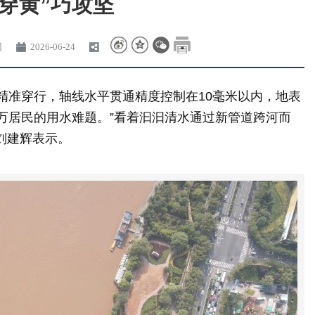
“穿黄”巧攻坚
团
2026-06-24
处精准穿行，轴线水平贯通精度控制在10毫米以内，地表
万居民的用水难题。”看着汩汩清水通过新管道跨河而
刘建辉表示。