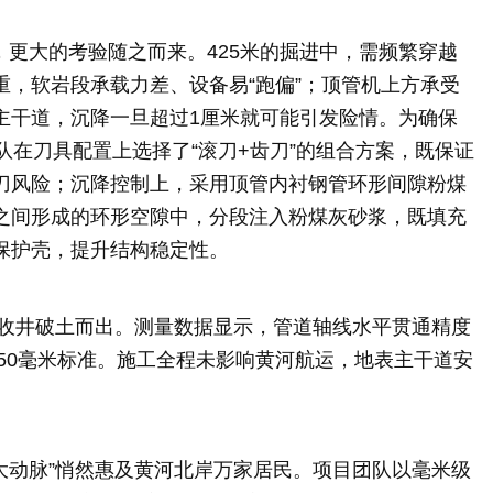
方，更大的考验随之而来。425米的掘进中，需频繁穿越
，软岩段承载力差、设备易“跑偏”；顶管机上方承受
主干道，沉降一旦超过1厘米就可能引发险情。为确保
队在刀具配置上选择了“滚刀+齿刀”的组合方案，既保证
刀风险；沉降控制上，采用顶管内衬钢管环形间隙粉煤
之间形成的环形空隙中，分段注入粉煤灰砂浆，既填充
保护壳，提升结构稳定性。
接收井破土而出。测量数据显示，管道轴线水平贯通精度
至50毫米标准。施工全程未影响黄河航运，地表主干道安
大动脉”悄然惠及黄河北岸万家居民。项目团队以毫米级