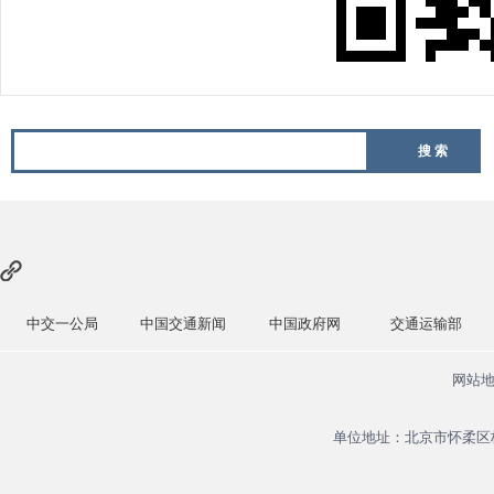
搜 索
中交一公局
中国交通新闻
中国政府网
交通运输部
网站
单位地址：北京市怀柔区杨宋镇安