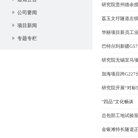
研究院贵州德余
公司要闻
荔玉文圩隧道左
项目新闻
华丽项目新员工
专题专栏
巴特尔到新疆G5
研究院无锡宜马
加海项目跨G22
研究院开展“对标
"四品”文化畅谈
总包部工地试验
金银滩特长隧道