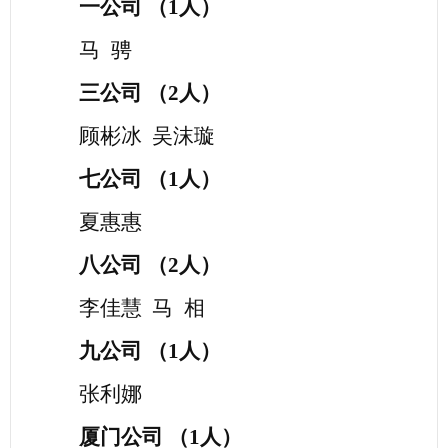
一公司
（
1人）
马
骋
三公司
（
2
人）
顾彬冰
吴沫璇
七
公司
（
1
人）
夏惠惠
八公司
（
2人）
李佳慧
马
相
九公司
（
1人）
张利娜
厦门公司
（
1
人）