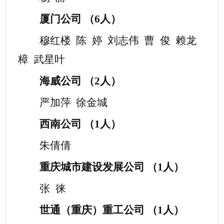
厦门公司
（
6
人）
穆红楼
陈
婷
刘志伟
曹
俊
赖龙
樟
武星叶
海威公司
（
2
人）
严加萍
徐金城
西南公司
（
1人）
朱倩倩
重庆城市建设发展公司
（
1人）
张
徕
世通（重庆）重工公司
（
1人）