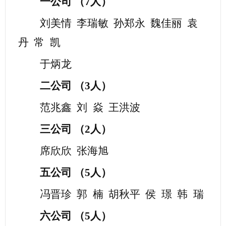
一公司
（
7人）
刘美情
李瑞敏
孙郑永
魏佳丽
袁
丹
常
凯
于炳龙
二公司
（
3
人）
范兆鑫
刘
焱
王洪波
三公司
（
2
人）
席欣欣
张海旭
五公司
（
5
人）
冯晋珍
郭
楠
胡秋平
侯
璟
韩
瑞
六公司
（
5
人）