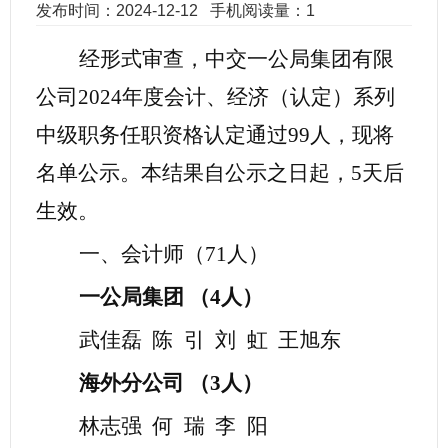
发布时间：2024-12-12
手机阅读量：1
经形式审查，
中交
一公局集团
有限
公司
20
24
年度
会计、经济
（认定）系列
中级
职务任职资格
认定通过
99人，
现将
名单公示。本结果自公示之日起，
5
天后
生效。
一、会计师（
71
人）
一公局集团
（
4
人）
武佳磊
陈
引
刘
虹
王旭东
海外分公司
（
3
人）
林志强
何
瑞
李
阳