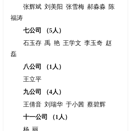
张辉斌
刘美阳
张雪梅
郝淼淼
陈
福涛
七公司
（
5
人）
石玉存
禹
艳
王学文
李玉奇
赵
磊
八公司
（
1
人）
王立平
九公司
（
4人）
王倩音
刘瑞华
于小茜
蔡碧辉
十一公司
（
1
人）
杨
丽