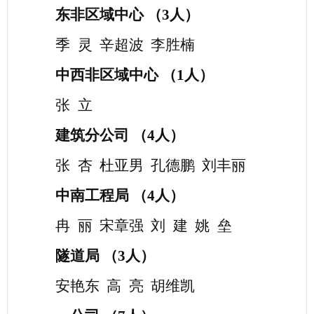
东非区域中心
（
3人）
季
灵
辛超波
李胜楠
中西非区域中心
（
1人）
张
立
建筑分公司
（
4
人）
张
杏
杜亚男
孔德鹏
刘丰丽
中南工程局
（
4
人）
冉
丽
宋章强
刘
建
姚
垒
隧道局
（
3
人）
安艳东
高
亮
胡维凯