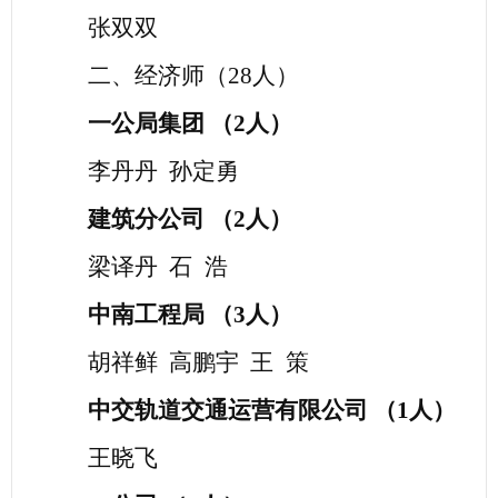
张双双
二
、经济师
（
28人
）
一公局集团
（
2
人）
李丹丹
孙定勇
建筑分公司
（
2
人）
梁译丹
石
浩
中南工程局
（
3人）
胡祥鲜
高鹏宇
王
策
中交轨道交通运营有限公司
（
1
人）
王晓飞