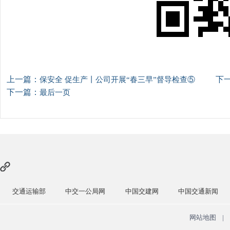
上一篇：
下
保安全 促生产丨公司开展“春三早”督导检查⑤
下一篇：
最后一页
中交一公局网
中国交建网
中国交通新闻
中国政府网
网站地图
|