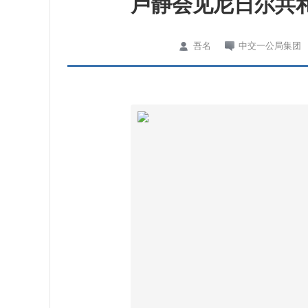
卢静会见尼日尔共
吾名
中交一公局集团