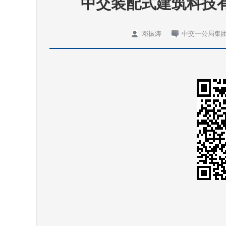
中交装配式建筑科技
邓振涛
中交一公局集