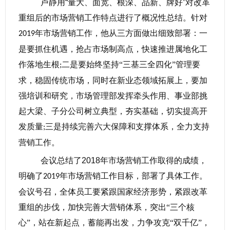
卢静用
“量大、面宽、根深、品新、牌好”对改革
重组后的市场营销工作特点进行了概况性总结。针对
年市场营销工作，他从三方面做出细致部署：一
2019
是要抓住机遇，抢占市场制高点，快速推进属地化工
作落地生根
二是要始终坚持“三基三全四化”管理要
;
求，稳固传统市场，同时在新业态领域拓展上，要加
强培训和研究，市场管理部发挥牵头作用、事业部挑
起大梁、子分公司树立典型，夯实基础，切实提高开
发质量
三是持续完善六大保障和支撑体系，全力支持
;
营销工作。
会议总结了
2018
年市场营销工作取得的成绩，
明确了
年市场营销工作目标，部署了具体工作。
2019
会议号召，全体员工要紧跟国家经济形势，紧跟改革
重组的步伐，加快完善大营销体系，突出“三个核
心”，站在新起点，蓄能再出发，力争攻克“双千亿”，