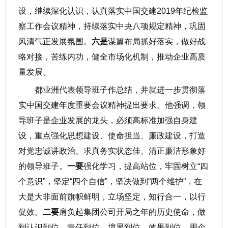
设，继续深化认识，认真落实中国交建2019年纪检监
察工作会议精神，持续落实中央八项规定精神，巩固
风清气正发展氛围。
六是
谋篇布局抓好落实，做好战
略对接，苦练内功，健全市场化机制，推动企业高质
量发展。
都业洲代表领导班子作总结，并就进一步贯彻落
实中国交建年度重要会议精神提出要求。他强调，领
导班子是企业发展的龙头，必须高标准加强自身建
设，重点强化思想建设、使命担当、廉政建设，打造
对党忠诚讲政治、求真务实状态佳、清正廉洁形象好
的领导班子。
一要
强化学习，提高站位，牢固树立“四
个意识”，坚定“四个自信”，坚决做到“两个维护”，在
大是大非面前旗帜鲜明，立场坚定，知行合一，以行
促效。
二要
肩负起集团公司开局之年的历史使命，做
到认识到位，责任到位，境界到位，效果到位，用企