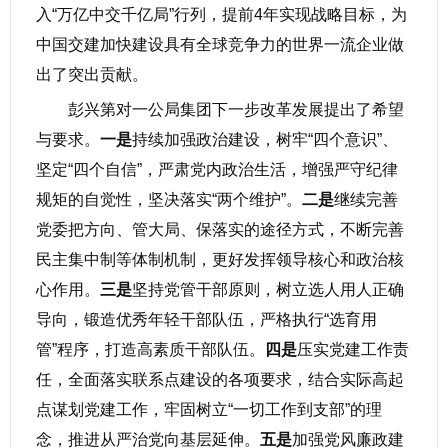
入“万亿中交千亿局”行列，提前4年实现战略目标，为
中国交建加快建设具有全球竞争力的世界一流企业做
出了突出贡献。
彭兴第对一公局集团下一步改革发展提出了希望
与要求。
一是
持续加强政治建设，树牢“四个意识”、
坚定“四个自信”，严肃党内政治生活，增强严守纪律
规矩的自觉性，坚决落实“两个维护”。
二是
继续完善
党委把方向、管大局、保落实的途径方式，不断完善
民主集中制等体制机制，更好发挥领导核心和政治核
心作用。
三是
坚持党管干部原则，树立选人用人正确
导向，锻造优秀年轻干部队伍，严格执行“选育用
管”程序，打造高素质干部队伍。
四是
压实党建工作责
任，全面落实联系点建设的各项要求，结合实际高起
点谋划党建工作，牢固树立“一切工作到支部”的理
念，推进从严治党向基层延伸。
五是
加强党风廉政建