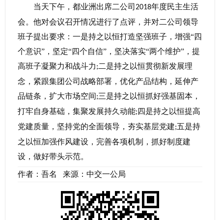
当天下午，都业洲出席二公司
年度民主生活
2018
会。他对会议召开情况进行了点评，并对二公司领导
班子提出要求：一是持之以恒打造坚强班子，增强“四
个意识”，坚定“四个自信”，坚决落实“两个维护”，提
高班子凝聚力和战斗力
二是持之以恒贯彻新发展理
;
念，紧跟集团公司战略部署，优化产品结构，延伸产
品链条，扩大市场空间
三是持之以恒抓好强基固本，
;
打牢自身基础，集聚发展持久动能
四是持之以恒提高
;
党建质量，坚持党的全面领导，夯实基层党建
五是持
;
之以恒加强作风建设，完善各项机制，抓好制度建
设，做好带头示范。
作者：吾名 来源：中交一公局