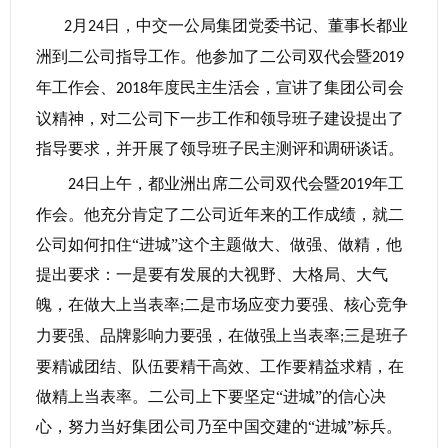
月
日，中交一公局集团党委书记、董事长都业
2
24
洲到二公司指导工作。他参加了二公司双代会暨
2019
年工作会、
年度民主生活会，宣讲了集团公司会
2018
议精神，对二公司下一步工作和领导班子建设提出了
指导要求，并开展了领导班子民主测评和调研谈话。
日上午，都业洲出席二公司双代会暨
年工
24
2019
作会。他充分肯定了二公司近年来的工作成绩，就二
公司如何扣住“进城”这个主题做大、做强、做精，他
提出要求：一是要有发展的大视野、大格局、大气
魄，在做大上当表率
二是市场应变力要强、核心竞争
;
力要强、品牌影响力要强，在做强上当表率
三是班子
;
要精诚团结、队伍要精干高效、工作要精益求精，在
做精上当表率。二公司上下要坚定“进城”的信心决
心，努力当好集团公司乃至中国交建的“进城”标兵。