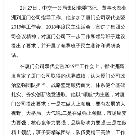
月
日，中交一公局集团党委书记、董事长都业
2
27
洲到厦门公司指导工作。他参加了厦门公司双代会暨
年工作会、
年度民主生活会，宣讲了集团公
2019
2018
司会议精神，对厦门公司下一步工作和领导班子建设
提出了要求，并开展了领导班子民主测评和调研谈
话。
在厦门公司双代会暨
年工作会上，都业洲高
2019
度肯定了厦门公司取得的优异成绩，认为厦门公司政
治坚强团队担当、战略坚定顺势而为、体系健全基础
扎实、务实创新锐意进取。他以“领航”为主题，对厦
门公司提出要求：一是在做大上领航，要有发展的大
视野、大格局、大气魄
二是在做强上领航，市场应变
;
力要强，核心竞争力要强，品牌影响力要强
三是在做
;
精上领航，班子要精诚团结，队伍要精干高效，工作