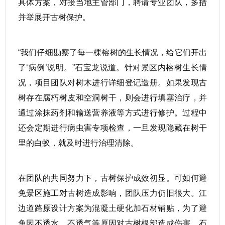
具体方案，对接当地主管部门，聘请专业团队，多措
并举展开古树保护。
“我们仔细勘察了每一棵榕树的生长情况，给它们开出
了‘病例’说明。”石宝龙说道。针对景区内榕树生长情
况，项目团队对树木进行详细登记造册。如果发现古
树存在腐朽树皮和空洞树干，则会进行填塞治疗，并
通过涂抹药剂和输送营养液等方式进行修护。过程中
还会定期进行病虫害专项检查，一旦发现隐藏在树干
里的白蚁，就及时进行治理清除。
在团队的共同努力下，古树保护成效初显。可如何避
免景区施工对古树造成影响，团队压力仍旧很大。江
边道路原设计方案为混凝土硬化加石材铺贴，为了避
免因不透水、不透气等原因对古树根部造成伤害，石