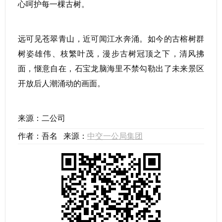
心呵护每一棵古树。
远可见苍翠青山，近可闻江水奔涌。如今的古榕树群
树姿雄伟、枝繁叶茂，漫步古树冠顶之下，清风拂
面，惬意自在，石宝龙脑海里不禁勾勒出了未来景区
开放后人潮涌动的画面。
来源：二公司
作者：吾名 来源：
中交一公局集团