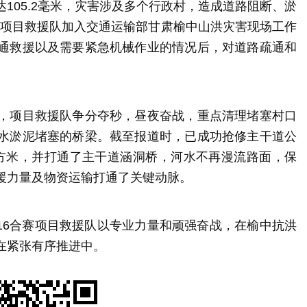
105.2毫米‌，灾害涉及多个行政村，造成道路阻断、淤
‌。项目救援队加入交通运输部甘肃榆中山洪灾害现场工作
通救援以及需要紧急机械作业的情况后，对道路疏通和
，项目救援队争分夺秒，昼夜奋战，重点清理堵塞村口
水淤泥堵塞的桥梁。截至报道时，已成功抢修主干道公
余立方米，并打通了主干道涵洞桥，河水不再漫流路面，保
援力量及物资运输打通了关键动脉。
16合赛项目救援队以专业力量和顽强奋战，在榆中抗洪
在紧张有序推进中。