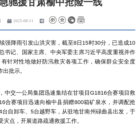
急驰援甘肃榆中抢险一线
团
2025-08-11
强降雨引发山洪灾害，截至8日15时30分，已造成10
央总书记、国家主席、中央军委主席习近平高度重视并作
，有针对性地做好防汛救灾各项工作，确保群众安全度
作出批示。
中交一公局集团迅速集结在甘项目G1816合赛项目救
16合赛项目迅速向榆中县捐赠800箱矿泉水，并调配抢
、4台自卸车、5台越野车，从驻地甘南州碌曲县出发，于
村受灾点，开展道路疏通救援工作。