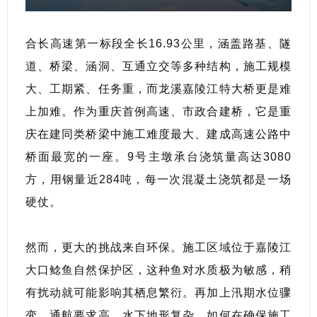
合长高速第一标段全长16.93公里，涵盖路基、隧
道、桥梁、涵洞、互通立交等多种结构，施工规模
大、工期紧、任务重，而龙溪嘉陵江特大桥更是难
上加难。作为重庆首例高速、市政合建桥，它是重
庆在建同类桥梁中施工难度最大、建成高速公路中
桥面最宽的一座。9号主墩承台浇筑量高达3080
方，用钢量近284吨，每一次混凝土浇筑都是一场
硬仗。
然而，更大的挑战来自环保。施工区域位于嘉陵江
大口鲶鱼自然保护区，这种鱼对水质极为敏感，稍
有扰动就可能影响其栖息繁衍。再加上汛期水位骤
变、通航要求高、水下地形复杂，如何在确保施工