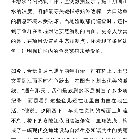
主墩承台的浇筑工作，监测数据显示，施工期间江
水的浊度、溶解氧等关键指标始终达标，大口鲶鱼
的栖息环境未受破坏。当地渔政部门巡查时，还拍
到了鱼群在围堰附近安然游动的画面。更令人欣喜
的是，在项目设置的生态观测点，还发现了多尾幼
鱼，证明保护区内的鱼类繁殖未受影响。
如今，合长高速已通车两年有余。站在桥上，王思
文看到江面不时有鱼跃出，在阳光下划出优美的弧
线。“通车那天，我们最欣慰的不是创造了多少项
纪录，而是看到这些鱼儿还在江里自由自在地生
活。”他说。夕阳西下，车流在宽阔的桥面上川流
不息，桥下的嘉陵江依旧碧波荡漾，鱼翔浅底，构
成了一幅现代交通建设与自然生态和谐共生的美丽