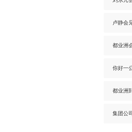
刘东元
卢静会
都业洲
你好一公
都业洲
集团公