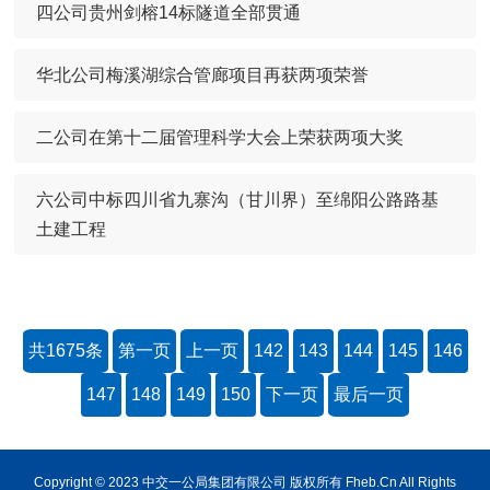
四公司贵州剑榕14标隧道全部贯通
华北公司梅溪湖综合管廊项目再获两项荣誉
二公司在第十二届管理科学大会上荣获两项大奖
六公司中标四川省九寨沟（甘川界）至绵阳公路路基
土建工程
共1675条
第一页
上一页
142
143
144
145
146
147
148
149
150
下一页
最后一页
Copyright © 2023 中交一公局集团有限公司 版权所有 Fheb.Cn All Rights