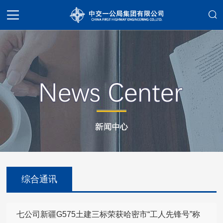
综合通讯
七公司新疆G575土建三标荣获哈密市“工人先锋号”称