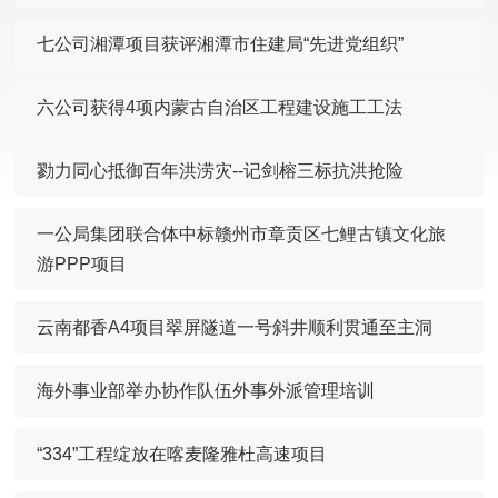
七公司湘潭项目获评湘潭市住建局“先进党组织”
六公司获得4项内蒙古自治区工程建设施工工法
勠力同心抵御百年洪涝灾--记剑榕三标抗洪抢险
一公局集团联合体中标赣州市章贡区七鲤古镇文化旅
游PPP项目
云南都香A4项目翠屏隧道一号斜井顺利贯通至主洞
海外事业部举办协作队伍外事外派管理培训
“334”工程绽放在喀麦隆雅杜高速项目