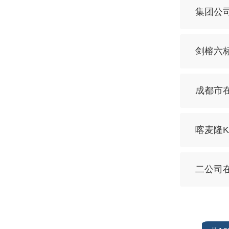
集团公
剑榕六
成都市
喀麦隆
二公司