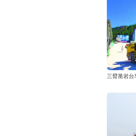
三臂凿岩台