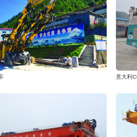
车
意大利C