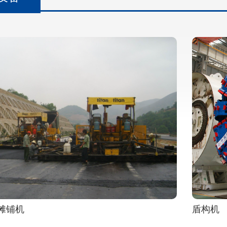
摊铺机
盾构机