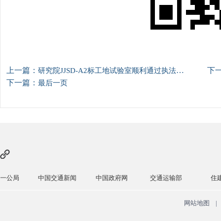
上一篇：
下
研究院JJSD-A2标工地试验室顺利通过执法局备案验收
下一篇：
最后一页
局
中国交通新闻
中国政府网
交通运输部
住建部
网站地图
|