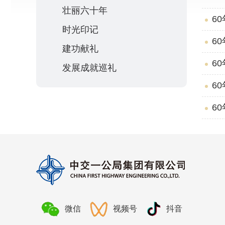
壮丽六十年
6
时光印记
6
建功献礼
6
发展成就巡礼
6
6
微信
视频号
抖音