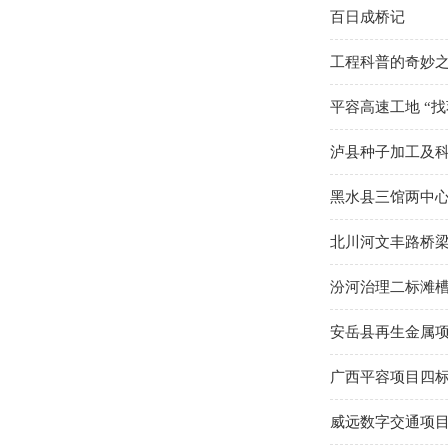
百日成桥记
工程科普的奇妙
平容高速工地 “找
泸县种子加工及
黑水县三馆两中
北川河文丰路桥
汾河治理二标滩
安岳县再生金属项
广西平容项目四
威远数字交通项