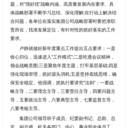
题，对“强好优”战略内涵、高质量发展内在要求、具
体战略部署不断学习总结、深化理解;在行动上解决结
合问题，各单位在落实集团公司战略部署时要把准职
责所在，找准发展定位，有针对性的抓好落实的工作
要求。
卢静就做好新年度重点工作提出五点要求：一是
收心归位，迅速进入“工作模式”;二是吃透会议精神，
领会战略意图;三是聚焦年度主题，打牢基层基础;四是
强化现场管理，抓好源头消耗;五是坚持底线思维，确
保安全稳定。他强调，抓执行要讲究“法则”：一要战
略主导，二要理念主导，三要责任主导，四要问题主
导，五要政治主导，六要典型主导，七要监督主导，
八要考核主导。
集团公司领导班子成员、纪委副书记、总助、总
监、副总师，机关各部门、中心、事业部全体员工，