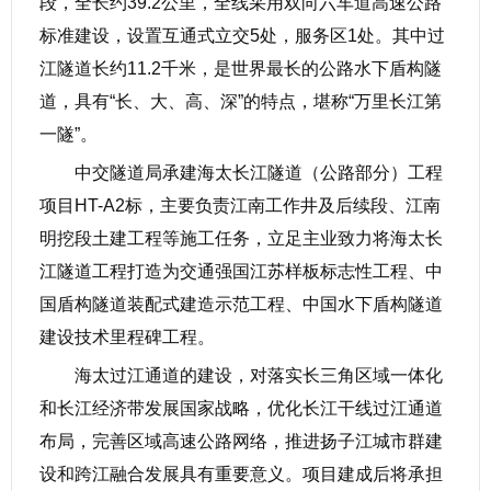
段，全长约39.2公里，全线采用双向六车道高速公路
标准建设，设置互通式立交5处，服务区1处。其中过
江隧道长约11.2千米，是世界最长的公路水下盾构隧
道，具有“长、大、高、深”的特点，堪称“万里长江第
一隧”。
中交隧道局承建海太长江隧道（公路部分）工程
项目HT-A2标，主要负责江南工作井及后续段、江南
明挖段土建工程等施工任务，立足主业致力将海太长
江隧道工程打造为交通强国江苏样板标志性工程、中
国盾构隧道装配式建造示范工程、中国水下盾构隧道
建设技术里程碑工程。
海太过江通道的建设，对落实长三角区域一体化
和长江经济带发展国家战略，优化长江干线过江通道
布局，完善区域高速公路网络，推进扬子江城市群建
设和跨江融合发展具有重要意义。项目建成后将承担