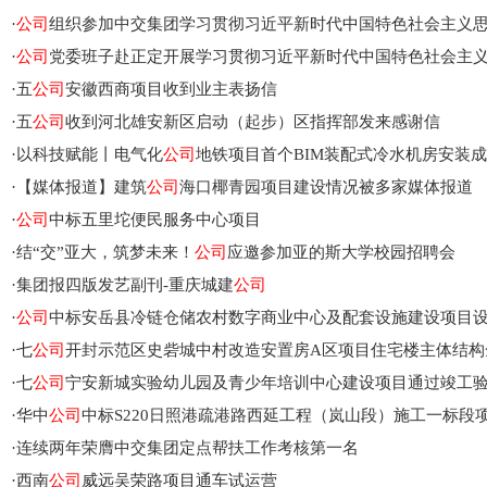
·
公司
组织参加中交集团学习贯彻习近平新时代中国特色社会主义
·
公司
党委班子赴正定开展学习贯彻习近平新时代中国特色社会主
·
五
公司
安徽西商项目收到业主表扬信
·
五
公司
收到河北雄安新区启动（起步）区指挥部发来感谢信
·
以科技赋能丨电气化
公司
地铁项目首个BIM装配式冷水机房安装
·
【媒体报道】建筑
公司
海口椰青园项目建设情况被多家媒体报道
·
公司
中标五里坨便民服务中心项目
·
结“交”亚大，筑梦未来！
公司
应邀参加亚的斯大学校园招聘会
·
集团报四版发艺副刊-重庆城建
公司
·
公司
中标安岳县冷链仓储农村数字商业中心及配套设施建设项目
·
七
公司
开封示范区史砦城中村改造安置房A区项目住宅楼主体结构
·
七
公司
宁安新城实验幼儿园及青少年培训中心建设项目通过竣工
·
华中
公司
中标S220日照港疏港路西延工程（岚山段）施工一标段
·
连续两年荣膺中交集团定点帮扶工作考核第一名
·
西南
公司
威远吴荣路项目通车试运营