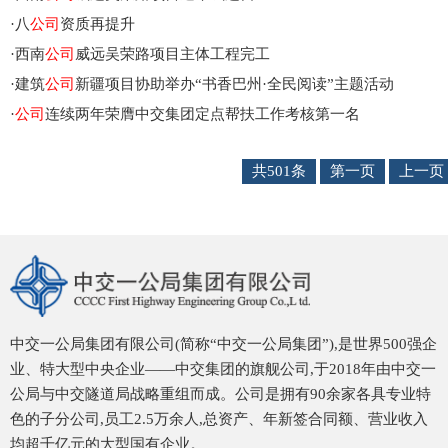
·
八
公司
资质再提升
·
西南
公司
威远吴荣路项目主体工程完工
·
建筑
公司
新疆项目协助举办“书香巴州·全民阅读”主题活动
·
公司
连续两年荣膺中交集团定点帮扶工作考核第一名
共501条
第一页
上一页
中交一公局集团有限公司(简称“中交一公局集团”),是世界500强企
业、特大型中央企业——中交集团的旗舰公司,于2018年由中交一
公局与中交隧道局战略重组而成。公司是拥有90余家各具专业特
色的子分公司,员工2.5万余人,总资产、年新签合同额、营业收入
均超千亿元的大型国有企业。