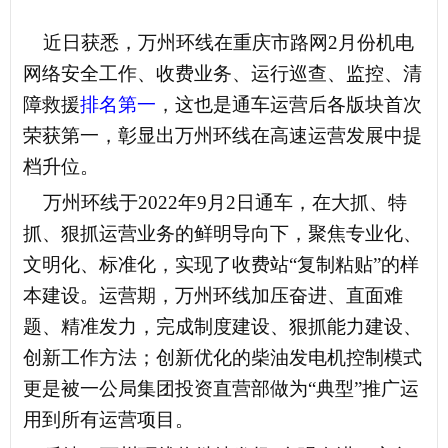
近日获悉，万州环线在
重庆市
路网
2
月份机电
网络安全工作、收费业务、运行巡查、监控、清
障救援
排名第一
，这也是通车运营后各版块首次
荣获第一，彰显出万州环线在高速运营发展中提
档升位。
万州环线于
2022
年
9
月
2
日通车，在大抓、特
抓、狠抓运营业务的鲜明导向下，聚焦专业化、
文明化、标准化，实现了收费站“复制粘贴”的样
本建设。运营期，万州环线加压奋进、直面难
题、精准发力，完成制度建设、
狠抓能力建设、
创新工作方法；创新优化的柴油发电机控制模式
更是被一公局集团投资直营部做为“典型”推广运
用到所有运营项目。